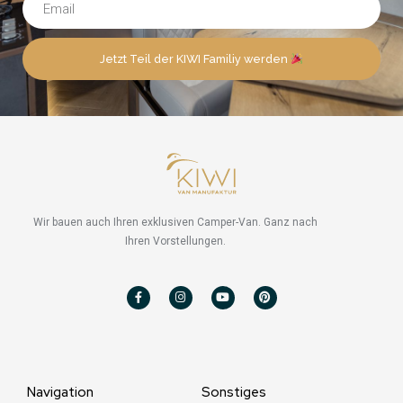
Jetzt Teil der KIWI Familiy werden
Wir bauen auch Ihren exklusiven Camper-Van. Ganz nach
Ihren Vorstellungen.
F
I
Y
P
a
n
o
i
c
s
u
n
e
t
t
t
b
a
u
e
o
g
b
r
o
r
e
e
k
a
s
-
m
t
f
Navigation
Sonstiges