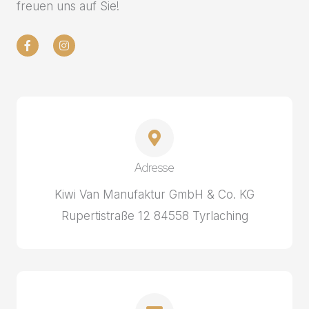
freuen uns auf Sie!
F
I
a
n
c
s
e
t
b
a
o
g
o
r
k
a
-
m
f
Adresse
Kiwi Van Manufaktur GmbH & Co. KG
Rupertistraße 12 84558 Tyrlaching