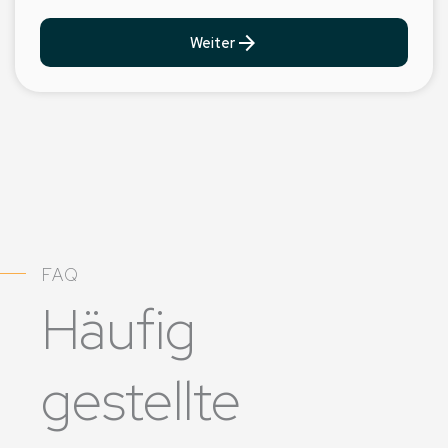
arrow_forward
Weiter
FAQ
Häufig
gestellte