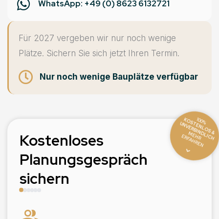
WhatsApp: +49 (0) 8623 6132721
Für 2027 vergeben wir nur noch wenige
Plätze. Sichern Sie sich jetzt Ihren Termin.
Nur noch wenige Bauplätze verfügbar
K
O
S
E
N
L
O
S
&
N
V
E
R
B
IN
D
L
IC
100%
T
U
H
M
R
R
F
A
H
R
E
Kostenloses
E
H
E
N
Planungsgespräch
sichern
group